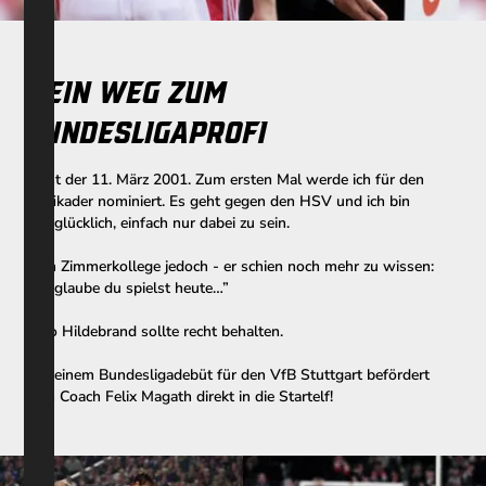
Mein Weg zum
BundesligaProfi
Es ist der 11. März 2001. Zum ersten Mal werde ich für den
Profikader nominiert. Es geht gegen den HSV und ich bin
überglücklich, einfach nur dabei zu sein.
Mein Zimmerkollege jedoch - er schien noch mehr zu wissen:
“Ich glaube du spielst heute…”
Timo Hildebrand sollte recht behalten.
In meinem Bundesligadebüt für den VfB Stuttgart befördert
mich Coach Felix Magath direkt in die Startelf!