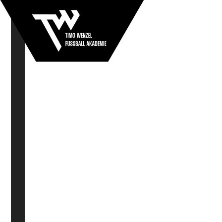
Timo Wenzel
Talentförderung
Bist du:
- zwischen 7-15 Jahre alt
- talentierter und ehrgeiziger Kicker
- aus dem Raum Ulm / Neu-Ulm
- und verfolgst den Traum vom Leistungsfußball -
und vielleicht sogar einmal Profi zu werden?
Dann komme in die Talentförderung von Ex-
Bundesligaprofi Timo Wenzel!