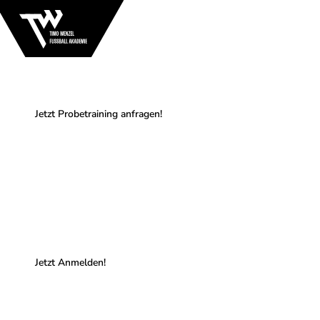
Talentförderung
Phase 4: Rückrunde 2025/26 (Januar - Juni 2026)
Jetzt Probetraining anfragen!
Feriencamps
Nächstes Camp: 31.07.-02.08. Blaustein
Jetzt Anmelden!